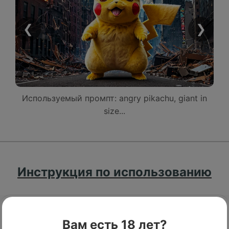
❮
❯
Используемый промпт: angry pikachu, giant in
size...
Инструкция по использованию
Вам есть 18 лет?