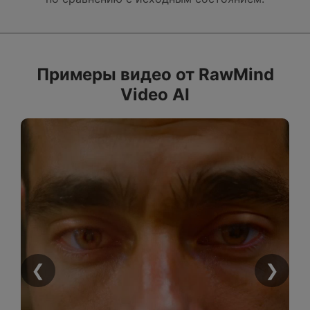
Примеры видео от RawMind
Video AI
❮
❯