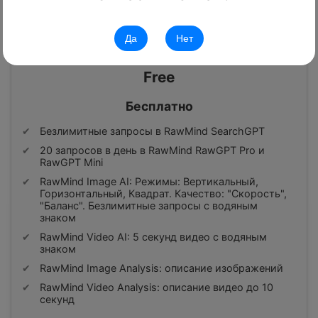
Сравнение подписок
Да
Нет
Free
Бесплатно
Безлимитные запросы в RawMind SearchGPT
20 запросов в день в RawMind RawGPT Pro и
RawGPT Mini
RawMind Image AI: Режимы: Вертикальный,
Горизонтальный, Квадрат. Качество: "Скорость",
"Баланс". Безлимитные запросы с водяным
знаком
RawMind Video AI: 5 секунд видео с водяным
знаком
RawMind Image Analysis: описание изображений
RawMind Video Analysis: описание видео до 10
секунд